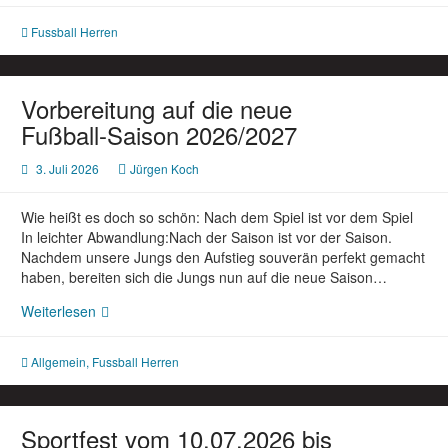
Runde
Fussball Herren
am
31.07.2026,
19.00h,
gegen
Vorbereitung auf die neue
SG
Fußball-Saison 2026/2027
BKMR
3:5
3. Juli 2026
Jürgen Koch
(1:1)
Wie heißt es doch so schön: Nach dem Spiel ist vor dem Spiel
In leichter Abwandlung:Nach der Saison ist vor der Saison.
Nachdem unsere Jungs den Aufstieg souverän perfekt gemacht
haben, bereiten sich die Jungs nun auf die neue Saison…
Vorbereitung
Weiterlesen
auf
die
Allgemein
,
Fussball Herren
neue
Fußball-
Saison
2026/2027
Sportfest vom 10.07.2026 bis