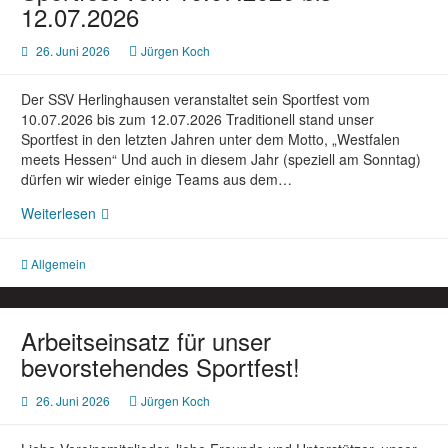
12.07.2026
26. Juni 2026
Jürgen Koch
Der SSV Herlinghausen veranstaltet sein Sportfest vom
10.07.2026 bis zum 12.07.2026 Traditionell stand unser
Sportfest in den letzten Jahren unter dem Motto, „Westfalen
meets Hessen“ Und auch in diesem Jahr (speziell am Sonntag)
dürfen wir wieder einige Teams aus dem…
Sportfest
Weiterlesen
vom
10.07.2026
Allgemein
bis
12.07.2026
Arbeitseinsatz für unser
bevorstehendes Sportfest!
26. Juni 2026
Jürgen Koch