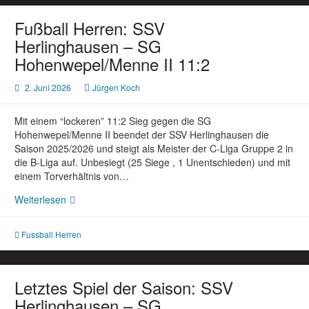
Fußball Herren: SSV
Herlinghausen – SG
Hohenwepel/Menne II 11:2
2. Juni 2026
Jürgen Koch
Mit einem “lockeren” 11:2 Sieg gegen die SG
Hohenwepel/Menne II beendet der SSV Herlinghausen die
Saison 2025/2026 und steigt als Meister der C-Liga Gruppe 2 in
die B-Liga auf. Unbesiegt (25 Siege , 1 Unentschieden) und mit
einem Torverhältnis von…
Fußball
Weiterlesen
Herren:
SSV
Fussball Herren
Herlinghausen
–
SG
Hohenwepel/Menne
Letztes Spiel der Saison: SSV
II
Herlinghausen – SG
11:2