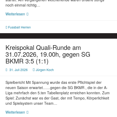
noch einmal richtig…
Fußball
Weiterlesen
Herren:
SG
Fussball Herren
Niesen/Siddessen
–
SSV
Herlinghausen
Kreispokal Quali-Runde am
am
31.07.2026, 19.00h, gegen SG
09.08.2026,
BKMR 3:5 (1:1)
15.00h
31. Juli 2026
Jürgen Koch
Spielbericht Mit Spannung wurde das erste Pflichtspiel der
neuen Saison erwartet……gegen die SG BKMR , die in der A-
Liga mehrfach den 5.ten Tabellenplatz erreichen konnten. Zum
Spiel: Zunächst war es der Gast, der mit Tempo, Körperlichkeit
und Spielsystem unser Team…
Kreispokal
Weiterlesen
Quali-