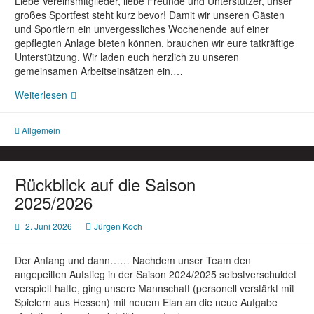
Liebe Vereinsmitglieder, liebe Freunde und Unterstützer, ​unser
großes Sportfest steht kurz bevor! Damit wir unseren Gästen
und Sportlern ein unvergessliches Wochenende auf einer
gepflegten Anlage bieten können, brauchen wir eure tatkräftige
Unterstützung. ​Wir laden euch herzlich zu unseren
gemeinsamen Arbeitseinsätzen ein,…
Arbeitseinsatz
Weiterlesen
für
unser
Allgemein
bevorstehendes
Sportfest!
Rückblick auf die Saison
2025/2026
2. Juni 2026
Jürgen Koch
Der Anfang und dann…… Nachdem unser Team den
angepeilten Aufstieg in der Saison 2024/2025 selbstverschuldet
verspielt hatte, ging unsere Mannschaft (personell verstärkt mit
Spielern aus Hessen) mit neuem Elan an die neue Aufgabe