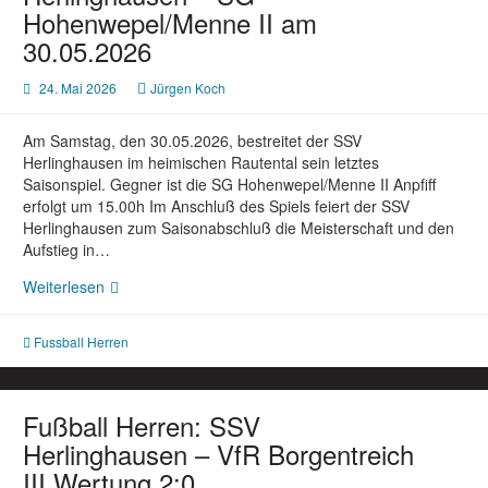
Hohenwepel/Menne II am
30.05.2026
24. Mai 2026
Jürgen Koch
Am Samstag, den 30.05.2026, bestreitet der SSV
Herlinghausen im heimischen Rautental sein letztes
Saisonspiel. Gegner ist die SG Hohenwepel/Menne II Anpfiff
erfolgt um 15.00h Im Anschluß des Spiels feiert der SSV
Herlinghausen zum Saisonabschluß die Meisterschaft und den
Aufstieg in…
Letztes
Weiterlesen
Spiel
der
Fussball Herren
Saison:
SSV
Herlinghausen
–
Fußball Herren: SSV
SG
Herlinghausen – VfR Borgentreich
Hohenwepel/Menne
III Wertung 2:0
II