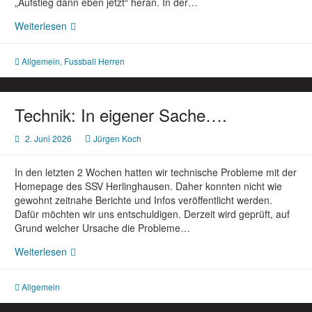
„Aufstieg dann eben jetzt“ heran. In der…
Rückblick
Weiterlesen
auf
die
Allgemein
,
Fussball Herren
Saison
2025/2026
Technik: In eigener Sache….
2. Juni 2026
Jürgen Koch
In den letzten 2 Wochen hatten wir technische Probleme mit der
Homepage des SSV Herlinghausen. Daher konnten nicht wie
gewohnt zeitnahe Berichte und Infos veröffentlicht werden.
Dafür möchten wir uns entschuldigen. Derzeit wird geprüft, auf
Grund welcher Ursache die Probleme…
Technik:
Weiterlesen
In
eigener
Allgemein
Sache….