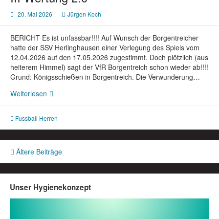
am
20. Mai 2026
Jürgen Koch
30.05.2026
BERICHT Es ist unfassbar!!!! Auf Wunsch der Borgentreicher
hatte der SSV Herlinghausen einer Verlegung des Spiels vom
12.04.2026 auf den 17.05.2026 zugestimmt. Doch plötzlich (aus
heiterem Himmel) sagt der VfR Borgentreich schon wieder ab!!!!
Grund: Königsschießen in Borgentreich. Die Verwunderung…
Fußball
Weiterlesen
Herren:
SSV
Fussball Herren
Herlinghausen
–
VfR
Beitragsnavigation
Ältere Beiträge
Borgentreich
III
Wertung
2:0
Unser Hygienekonzept